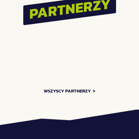
Największe SILENT 
Festiwal Pasibrzucha 
DISCO w Polsce vol.3!  
wraca do Wrocławia! 
Zróbmy to!
ZOBACZ WIĘCEJ AKTUALNOŚCI    >
WSZYSCY PARTNERZY  >