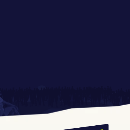
Radia ESKA na 
Strefa ONE MORE GAME 
Festiwalu Pasibrzucha
Największy PupQuiz w 
Co zjesz na festiwalu?
Polsce ponownie na 
Festiwalu Pasibrzucha! 