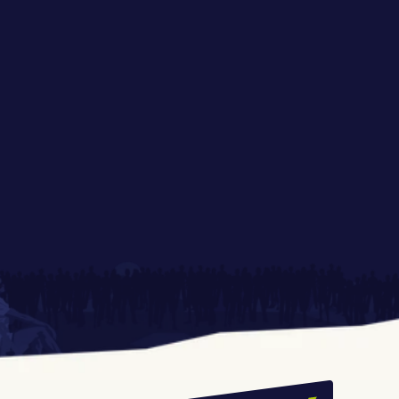
Radia ESKA na 
Strefa ONE MORE GAME 
Festiwalu Pasibrzucha
Największy PupQuiz w 
Co zjesz na festiwalu?
Polsce ponownie na 
Festiwalu Pasibrzucha! 