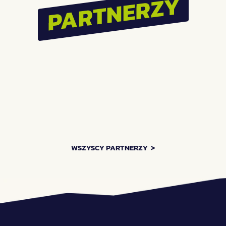
Największe SILENT 
Festiwal Pasibrzucha 
DISCO w Polsce vol.3!  
wraca do Wrocławia! 
Zróbmy to!
ZOBACZ WIĘCEJ AKTUALNOŚCI    >
WSZYSCY PARTNERZY  >