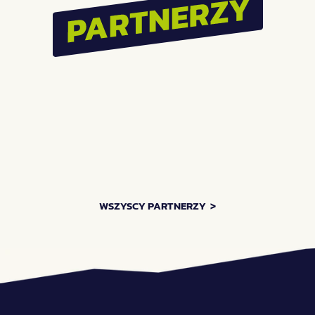
Największe SILENT 
Festiwal Pasibrzucha 
DISCO w Polsce vol.3!  
wraca do Wrocławia! 
Zróbmy to!
ZOBACZ WIĘCEJ AKTUALNOŚCI    >
WSZYSCY PARTNERZY  >