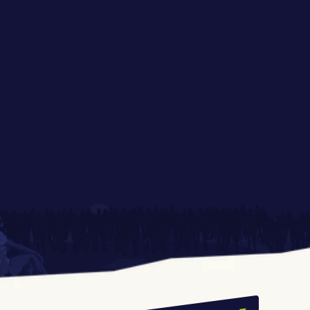
Radia ESKA na 
Strefa ONE MORE GAME 
Festiwalu Pasibrzucha
Największy PupQuiz w 
Co zjesz na festiwalu?
Polsce ponownie na 
Festiwalu Pasibrzucha! 