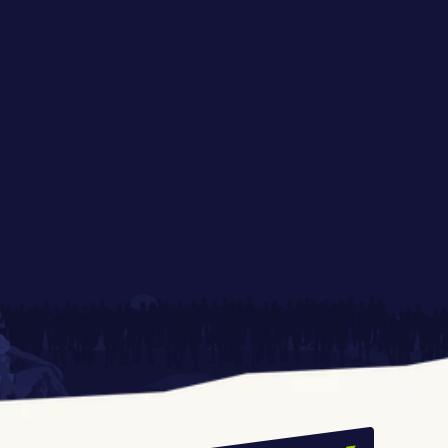
Radia ESKA na 
Strefa ONE MORE GAME 
Festiwalu Pasibrzucha
Największy PupQuiz w 
Co zjesz na festiwalu?
Polsce ponownie na 
Festiwalu Pasibrzucha! 