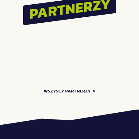
Największe SILENT 
Festiwal Pasibrzucha 
DISCO w Polsce vol.3!  
wraca do Wrocławia! 
Zróbmy to!
ZOBACZ WIĘCEJ AKTUALNOŚCI    >
WSZYSCY PARTNERZY  >