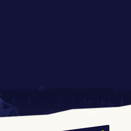
Radia ESKA na 
Strefa ONE MORE GAME 
Festiwalu Pasibrzucha
Największy PupQuiz w 
Co zjesz na festiwalu?
Polsce ponownie na 
Festiwalu Pasibrzucha! 