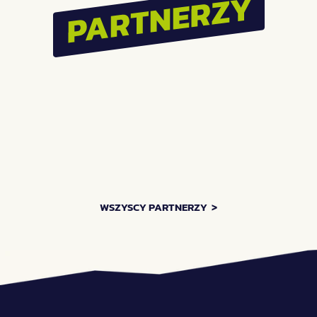
Największe SILENT 
Festiwal Pasibrzucha 
DISCO w Polsce vol.3!  
wraca do Wrocławia! 
Zróbmy to!
ZOBACZ WIĘCEJ AKTUALNOŚCI    >
WSZYSCY PARTNERZY  >