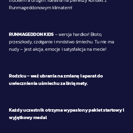
truckiem a drugim. Idealna na pierwszy kontakt z 
Runmageddonowym klimatem!
RUNMAGEDDON KIDS
 – wersja hardkor! Błoto, 
przeszkody, czołganie i mnóstwo śmiechu. Tu nie ma 
nudy – jest akcja, emocje i satysfakcja na mecie!
Rodzicu – weź ubrania na zmianę i aparat do 
uwiecznienia uśmiechu za linią mety.
Każdy uczestnik otrzyma wypasiony pakiet startowy i 
wyjątkowy medal 